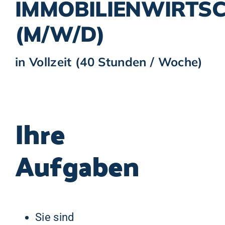
IMMOBILIENWIRTS
ENGAGEMENT
(M/W/D)
KONTAKT
in Vollzeit (40 Stunden / Woche)
IMPRESSUM
DATENSCHUTZ
Ihre
Aufgaben
Sie sind