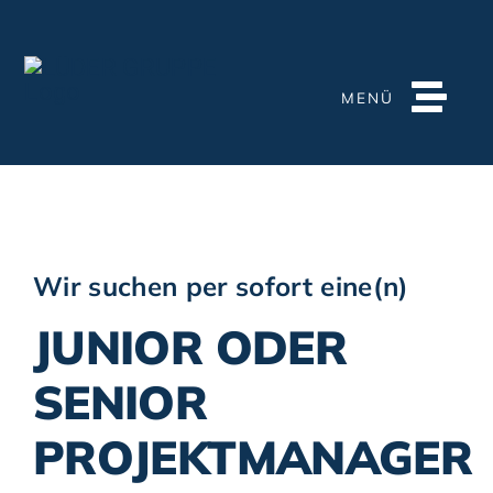
Zum
Inhalt
springen
MENÜ
START
LÜDER GRUPPE
TOURISMUS
Wir suchen per sofort eine(n)
EINZELHANDEL
JUNIOR ODER
QUARTIER
SENIOR
INFRASTRUKTUR
PROJEKTMANAGER
KARRIERE