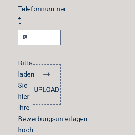
Telefonnummer
*
Bitte
laden
Sie
UPLOAD
hier
Ihre
Bewerbungsunterlagen
hoch